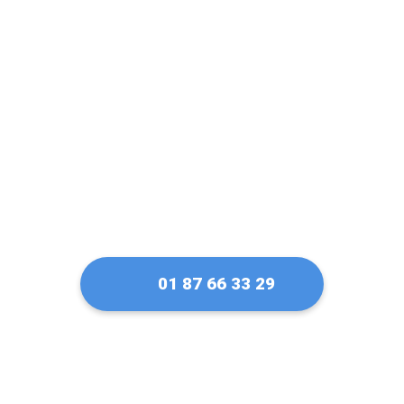
Un artisan serrurier
de confiance à
Louvres
01 87 66 33 29