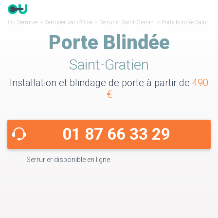
Ou Serrurier
>
Serrurier Val-d’Oise
>
Serrurier Saint-Gratien
>
Porte blindée Saint-
Gratien
Porte Blindée
Saint-Gratien
Installation et blindage de porte à partir de
490
€
01 87 66 33 29
Serrurier disponible en ligne