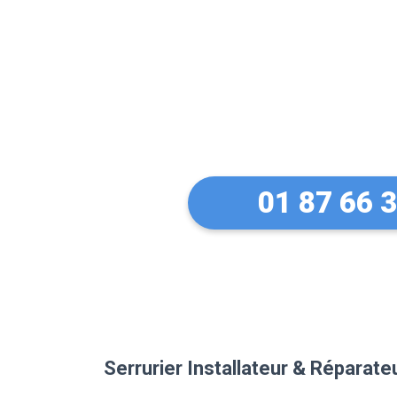
Des conseils 
équipements 
Sarcelles
01 87 66 
Serrurier Installateur & Réparat