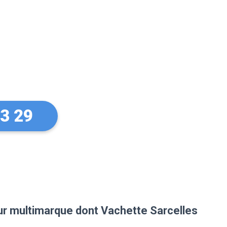
sur vos
Vachette à
33 29
eur multimarque dont Vachette Sarcelles