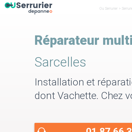
Ou Serrurier
>
Serruri
Réparateur mult
Sarcelles
Installation et répara
dont Vachette. Chez 
01 87 66 