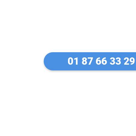
Un serrurier de
ma serrure Vac
01 87 66 33 29