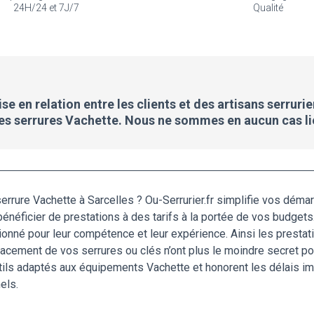
24H/24 et 7J/7
Qualité
e en relation entre les clients et des artisans serrurie
 des serrures Vachette. Nous ne sommes en aucun cas l
serrure Vachette à Sarcelles ? Ou-Serrurier.fr simplifie vos dém
bénéficier de prestations à des tarifs à la portée de vos budgets
nné pour leur compétence et leur expérience. Ainsi les prestatio
acement de vos serrures ou clés n’ont plus le moindre secret pou
ils adaptés aux équipements Vachette et honorent les délais impa
els.