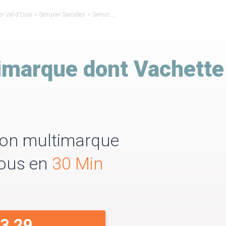
er Val-d’Oise
>
Serrurier Sarcelles
>
Serrurier Réparateur Vachette Sarcelles
imarque dont Vachette
tion multimarque
vous en
30 Min
33 29