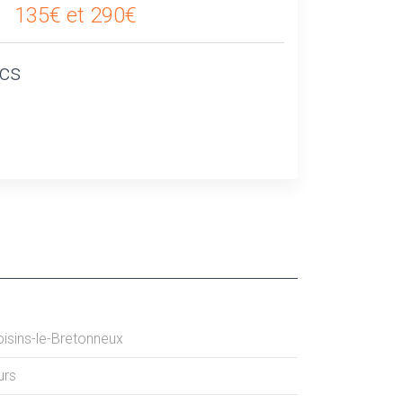
135€ et 290€
ics
isins-le-Bretonneux
urs