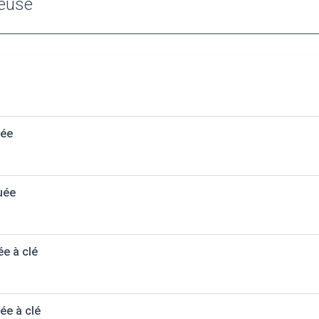
reuse
uée
uée
ée à clé
ée à clé