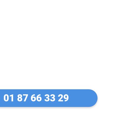
 Pas de panique !
e en 30 Min
01 87 66 33 29