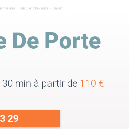
er Yvelines
>
Serrurier Chevreuse
>
Ouverture de Porte Chevreuse
e De Porte
 30 min à partir de
110 €
33 29