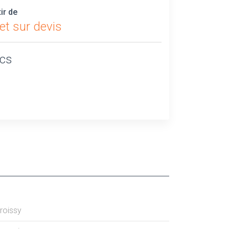
tir de
et sur devis
ics
roissy