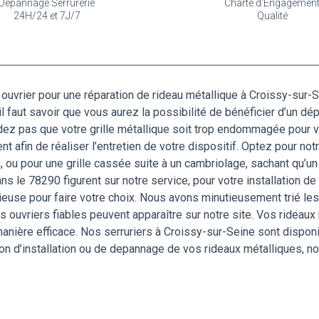
Dépannage Serrurerie
Charte d'Engagemen
24H/24 et 7J/7
Qualité
uvrier pour une réparation de rideau métallique à Croissy-sur-
n, il faut savoir que vous aurez la possibilité de bénéficier d’un d
dez pas que votre grille métallique soit trop endommagée pour vo
t afin de réaliser l’entretien de votre dispositif. Optez pour no
m, ou pour une grille cassée suite à un cambriolage, sachant qu’
ns le 78290 figurent sur notre service, pour votre installation de
use pour faire votre choix. Nous avons minutieusement trié les 
es ouvriers fiables peuvent apparaître sur notre site. Vos ridea
anière efficace. Nos serruriers à Croissy-sur-Seine sont disponi
tion d’installation ou de depannage de vos rideaux métalliques, n