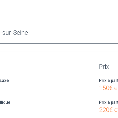
y-sur-Seine
Prix
ésaxé
Prix à par
150€ e
llique
Prix à par
220€ e