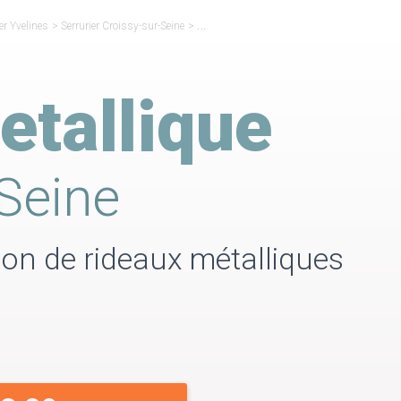
er Yvelines
>
Serrurier Croissy-sur-Seine
>
Rideau Métallique Croissy-sur-Seine
etallique
Seine
ion de rideaux métalliques