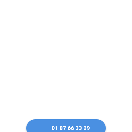
Un artisan serrurier
de confiance à
Guyancourt
01 87 66 33 29