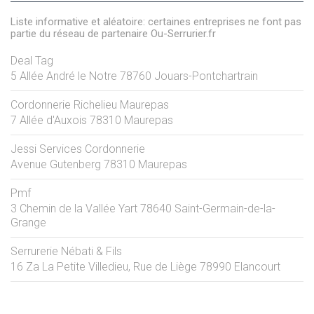
Liste informative et aléatoire: certaines entreprises ne font pas
partie du réseau de partenaire Ou-Serrurier.fr
Deal Tag
5 Allée André le Notre
78760
Jouars-Pontchartrain
Cordonnerie Richelieu Maurepas
7 Allée d'Auxois
78310
Maurepas
Jessi Services Cordonnerie
Avenue Gutenberg
78310
Maurepas
Pmf
3 Chemin de la Vallée Yart
78640
Saint-Germain-de-la-
Grange
Serrurerie Nébati & Fils
16 Za La Petite Villedieu, Rue de Liège
78990
Elancourt