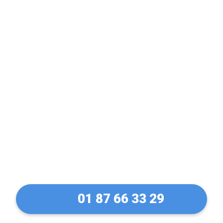
Porte claquée ? Fermée
à clé ? Pas de panique !
Ouverture de porte à Le
Chesnay en 30 Min
01 87 66 33 29