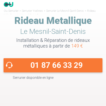
Ou Serrurier
>
Serrurier Yvelines
>
Serrurier Le Mesnil-Saint-Denis
>
Rideau
Métallique Le Mesnil-Saint-Denis
Rideau Metallique
Le Mesnil-Saint-Denis
Installation & Réparation de rideaux
métalliques à partir de
149 €
01 87 66 33 29
Serrurier disponible en ligne