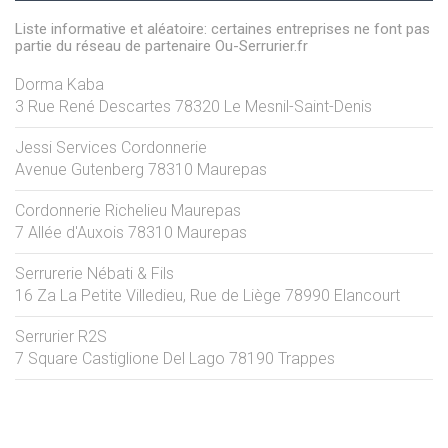
Liste informative et aléatoire: certaines entreprises ne font pas
partie du réseau de partenaire Ou-Serrurier.fr
Dorma Kaba
3 Rue René Descartes
78320
Le Mesnil-Saint-Denis
Jessi Services Cordonnerie
Avenue Gutenberg
78310
Maurepas
Cordonnerie Richelieu Maurepas
7 Allée d'Auxois
78310
Maurepas
Serrurerie Nébati & Fils
16 Za La Petite Villedieu, Rue de Liège
78990
Elancourt
Serrurier R2S
7 Square Castiglione Del Lago
78190
Trappes