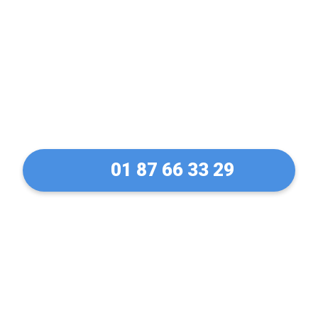
Déblocage et ouverture
de rideaux métallique à
Le Mesnil-Saint-Denis en
30 Min !
01 87 66 33 29