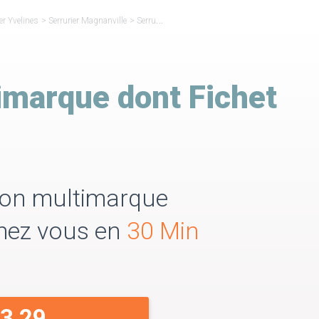
er Yvelines
>
Serrurier Magnanville
>
Serrurier Réparateur Fichet Magnanville
imarque dont Fichet
tion multimarque
Chez vous en
30 Min
33 29