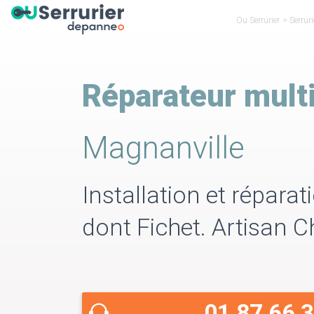
Ou Serrurier
>
Serruri
Réparateur mult
Magnanville
Installation et répara
dont Fichet. Artisan 
01 87 66 