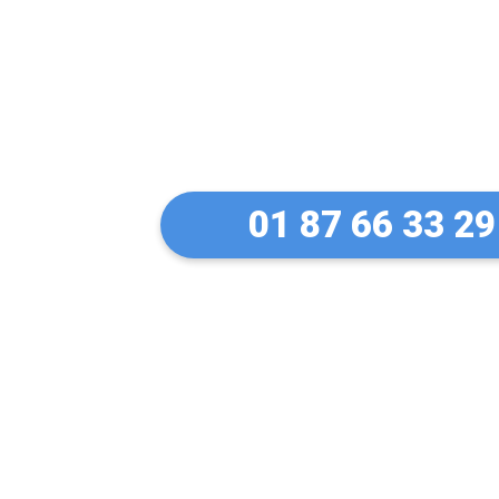
Un serrurier de
ma serrure Fich
01 87 66 33 29