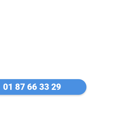
 Pas de panique !
 30 Min
01 87 66 33 29