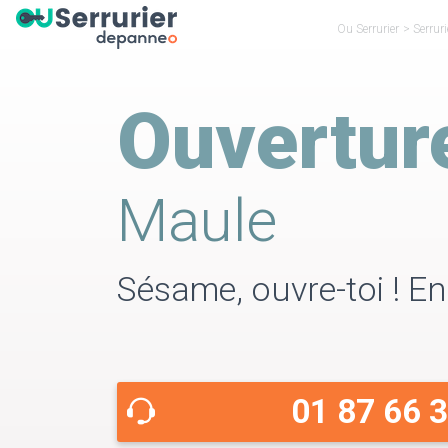
Ou Serrurier
>
Serruri
Ouvertur
Maule
Sésame, ouvre-toi ! En
01 87 66 