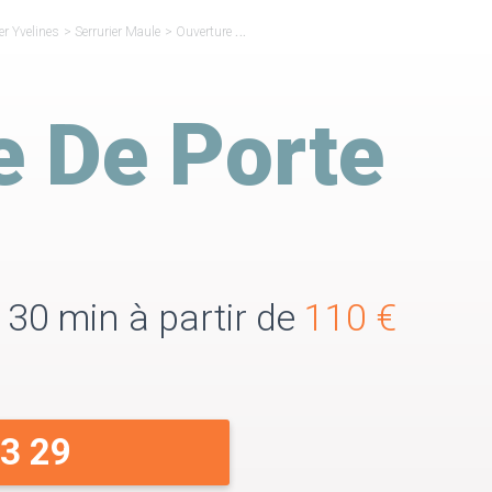
er Yvelines
>
Serrurier Maule
>
Ouverture de Porte Maule
e De Porte
 30 min à partir de
110 €
33 29