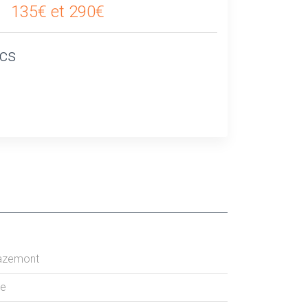
135€ et 290€
ics
azemont
le