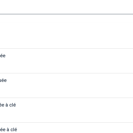
uée
uée
ée à clé
ée à clé