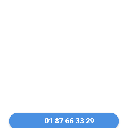
Serrurier Expert en
Coffre-Fort bloqué ou
verouillé à Montigny-le-
Bretonneux (78180)
01 87 66 33 29