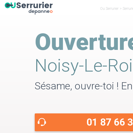
Ou Serrurier
>
Serruri
Ouvertur
Noisy-Le-Roi
Sésame, ouvre-toi ! En
01 87 66 