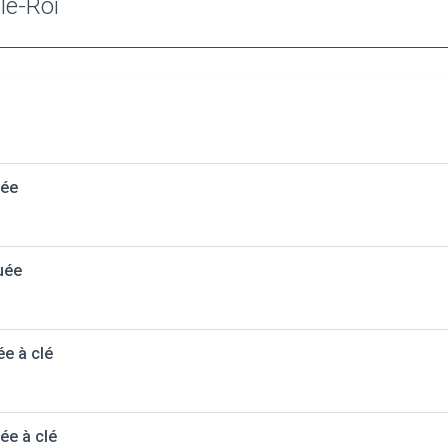
le-Roi
uée
uée
ée à clé
ée à clé