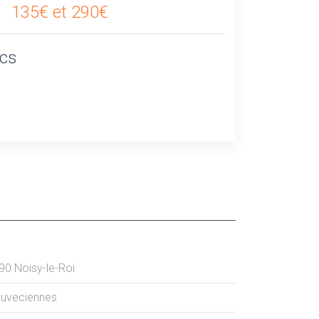
135€ et 290€
ics
90
Noisy-le-Roi
uveciennes