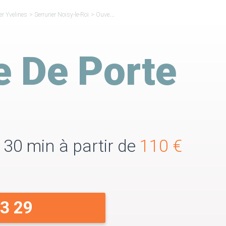
er Yvelines
>
Serrurier Noisy-le-Roi
>
Ouverture de Porte Noisy-le-Roi
e De Porte
 30 min à partir de
110 €
33 29