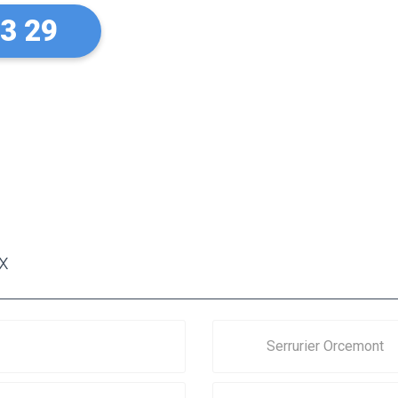
33 29
x
Serrurier Orcemont