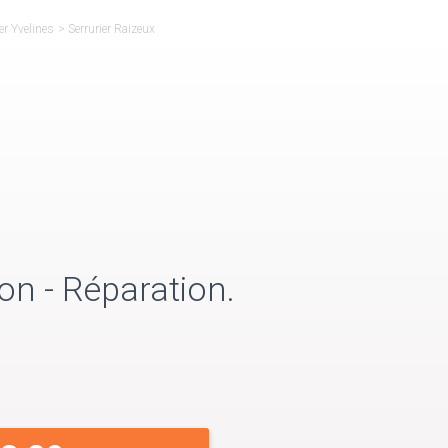
er Yvelines
>
Serrurier Raizeux
on - Réparation.