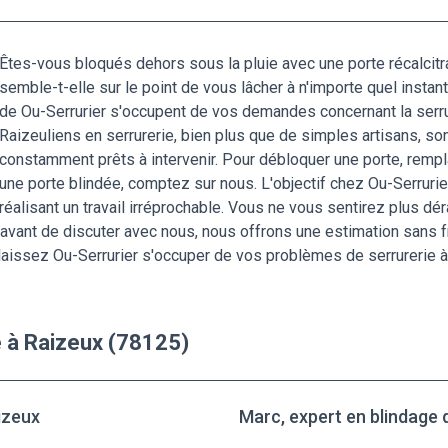
Êtes-vous bloqués dehors sous la pluie avec une porte récalcitran
semble-t-elle sur le point de vous lâcher à n'importe quel insta
de Ou-Serrurier s'occupent de vos demandes concernant la serrur
Raizeuliens en serrurerie, bien plus que de simples artisans, so
constamment prêts à intervenir. Pour débloquer une porte, remplac
une porte blindée, comptez sur nous. L'objectif chez Ou-Serrurier 
réalisant un travail irréprochable. Vous ne vous sentirez plus dér
avant de discuter avec nous, nous offrons une estimation sans fra
 laissez Ou-Serrurier s'occuper de vos problèmes de serrurerie 
e à Raizeux (78125)
izeux
Marc, expert en blindage 