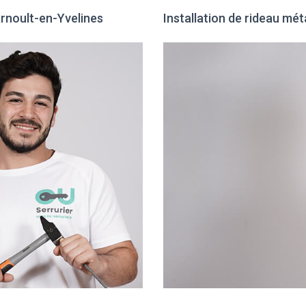
Arnoult-en-Yvelines
Installation de rideau mét