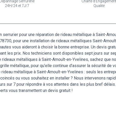
Dépannage Serrurerie
Charte d'Engagemen
24H/24 et 7J/7
Qualité
errurier pour une réparation de rideau métallique à Saint-Arnou
 du 78730, pour une installation de rideaux métalliques Saint-Arno
nautes vous aideront à choisir la bonne entreprise. Un devis grat
ant les prix. Nos techniciens sont disponibles sept jours sur se
de rideaux métalliques à Saint-Arnoult-en-Yvelines, sachez que n
rille métallique, pour qu’elle continue d’assurer la sécurité de v
ideau métallique à Saint-Arnoult-en-Yvelines : seuls les entrepr
 coincés ou vous souhaitez en installer ? Nous intervenons rapid
rs sur 7 pour répondre à vos attentes dans les plus bref délais. 
rts vous transmettent un devis gratuit !