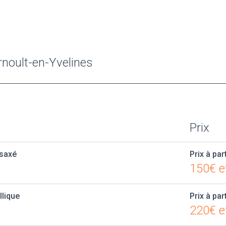
rnoult-en-Yvelines
Prix
ésaxé
Prix à par
150€ e
llique
Prix à par
220€ e