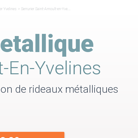
er Yvelines
>
Serrurier Saint-Arnoult-en-Yvelines
>
Rideau Métallique Saint-Arnoult-en-Y
etallique
t-En-Yvelines
ion de rideaux métalliques