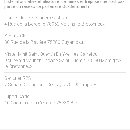
Liste informative et aléatoire: certaines entreprises ne font pas
partie du réseau de partenaire Ou-Serrurier.fr
Home Idéal - serrurier, électricien
4 Rue de la Bergerie
78960
Voisins-le-Bretonneux
Secury-Clef
30 Rue de la Bavière
78280
Guyancourt
Mister Minit Saint Quentin En Yvelines Carrefour
Boulevard Vauban Espace Saint Quentin
78180
Montigny-
le-Bretonneux
Serrurier R2S
7 Square Castiglione Del Lago
78190
Trappes
Lupart Daniel
10 Chemin de la Geneste
78530
Buc