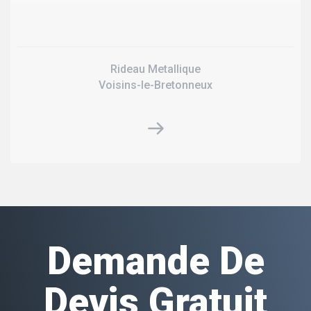
Rideau Metallique
Voisins-le-Bretonneux
Demande De
Devis Gratuit