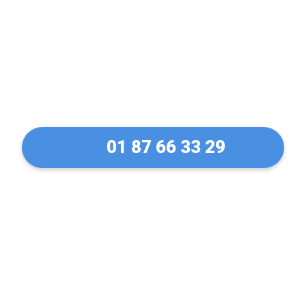
de rideaux métallique à
Voisins-le-Bretonneux en
30 Min !
01 87 66 33 29