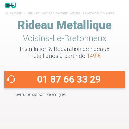
Ou Serrurier
>
Serrurier Yvelines
>
Serrurier Voisins-le-Bretonneux
>
Rideau
Métallique Voisins-le-Bretonneux
Rideau Metallique
Voisins-Le-Bretonneux
Installation & Réparation de rideaux
métalliques à partir de
149 €
01 87 66 33 29
Serrurier disponible en ligne