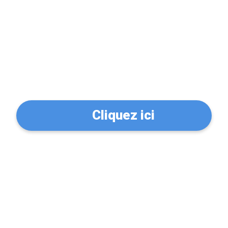
Problème de serrure?
Trouvez un serrurier à
Villenave-d'Ornon
(33140)
Cliquez ici