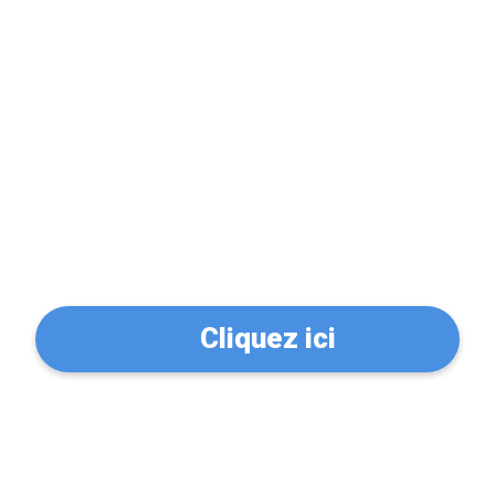
Problème de serrure?
Trouvez un serrurier à
Avignon (84000)
Cliquez ici