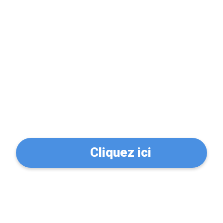
Problème de serrure?
Trouvez un serrurier à
Orléans (45100)
Cliquez ici