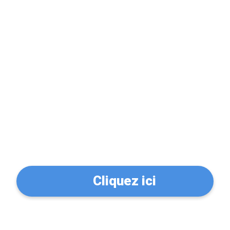
Problème de serrure?
Trouvez un serrurier à
Mont-de-Marsan
(40000)
Cliquez ici