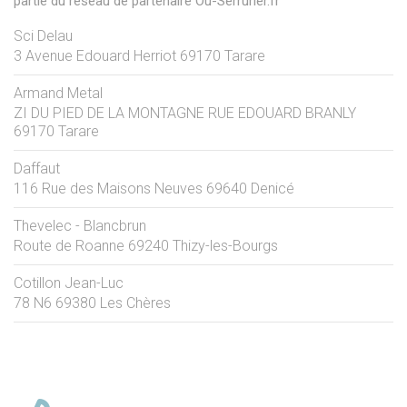
partie du réseau de partenaire Ou-Serrurier.fr
Sci Delau
3 Avenue Edouard Herriot
69170
Tarare
Armand Metal
ZI DU PIED DE LA MONTAGNE RUE EDOUARD BRANLY
69170
Tarare
Daffaut
116 Rue des Maisons Neuves
69640
Denicé
Thevelec - Blancbrun
Route de Roanne
69240
Thizy-les-Bourgs
Cotillon Jean-Luc
78 N6
69380
Les Chères