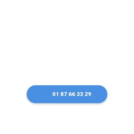
Un artisan serrurier
de confiance à
Courbevoie
01 87 66 33 29