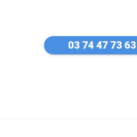
Un artisan serru
à Joeuf
03 74 47 73 63