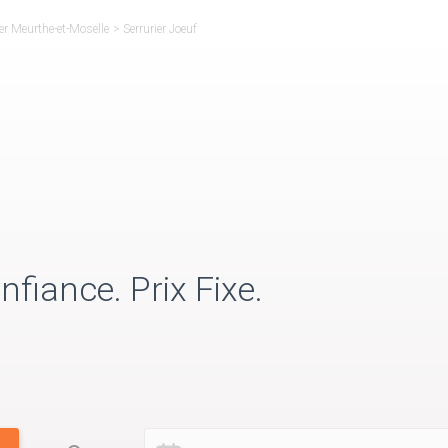
ier Meurthe-et-Moselle
>
Serrurier Joeuf
nfiance. Prix Fixe.