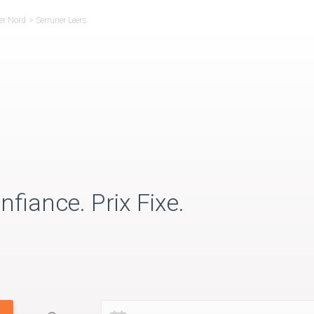
ier Nord
>
Serrurier Leers
nfiance. Prix Fixe.