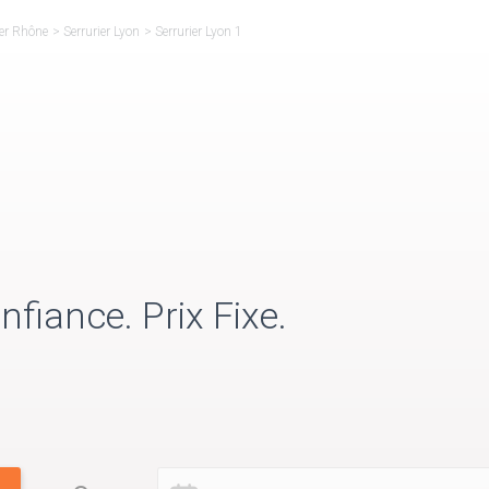
ier Rhône
>
Serrurier Lyon
>
Serrurier Lyon 1
nfiance. Prix Fixe.