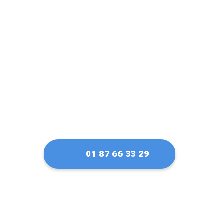
Un artisan serrurier
de confiance à
Gentilly
01 87 66 33 29