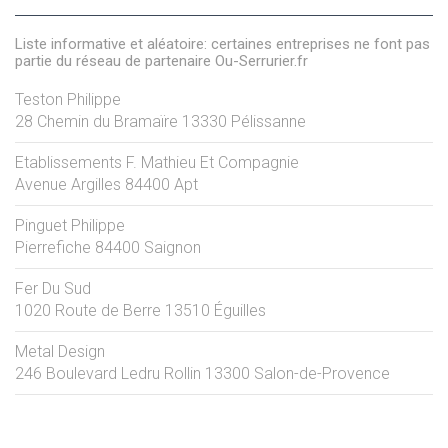
Liste informative et aléatoire: certaines entreprises ne font pas
partie du réseau de partenaire Ou-Serrurier.fr
Teston Philippe
28 Chemin du Bramaïre
13330
Pélissanne
Etablissements F. Mathieu Et Compagnie
Avenue Argilles
84400
Apt
Pinguet Philippe
Pierrefiche
84400
Saignon
Fer Du Sud
1020 Route de Berre
13510
Éguilles
Metal Design
246 Boulevard Ledru Rollin
13300
Salon-de-Provence