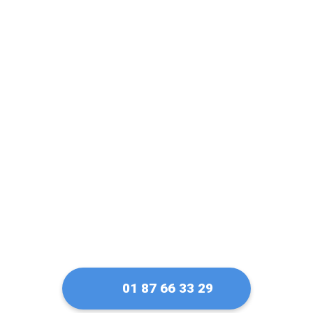
Un artisan serrurier
de confiance à
Fontenay-le-Fleury
01 87 66 33 29