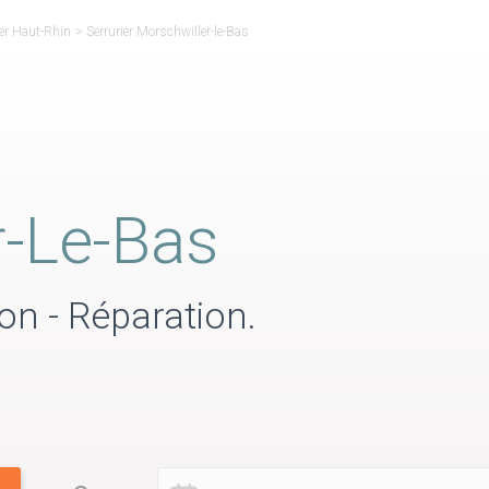
ier Haut-Rhin
>
Serrurier Morschwiller-le-Bas
r-Le-Bas
on - Réparation.