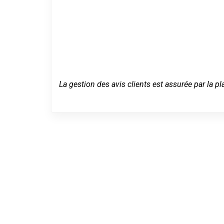
La gestion des avis clients est assurée par la pl
Dépannage se
urgence à Mo
le-Bas