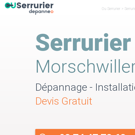
Ou Serrurier
>
Serrur
Serrurier
Morschwille
Dépannage - Installati
Devis Gratuit