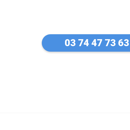
Un artisan serru
à Morschwiller-
03 74 47 73 63