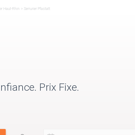
ier Haut-Rhin
>
Serrurier Pfastatt
nfiance. Prix Fixe.