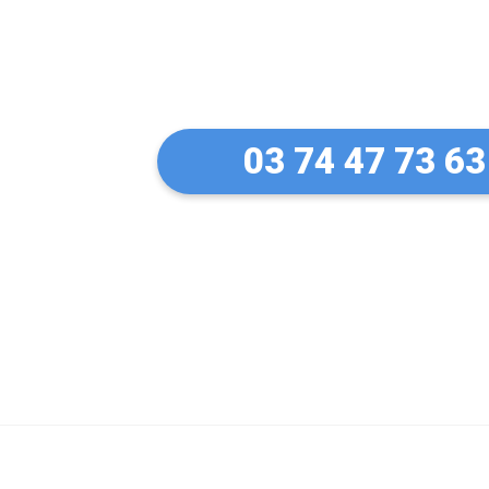
Un artisan serru
à Pfastatt
03 74 47 73 63