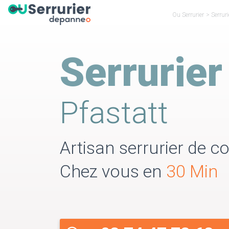
Ou Serrurier
>
Serrur
Serrurier
Pfastatt
Artisan serrurier de co
Chez vous en
30 Min