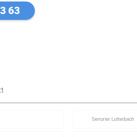
73 63
tt
Serrurier Lutterbach