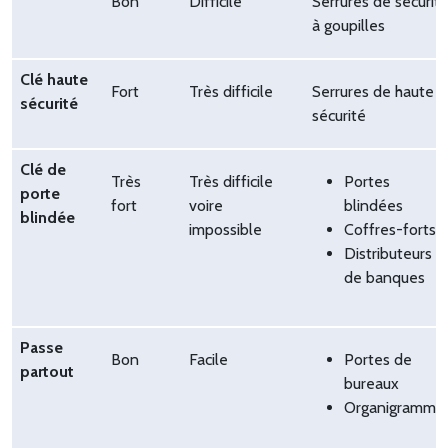
Bon
Difficile
Serrures de sécurit
à goupilles
Clé haute
Fort
Très difficile
Serrures de haute
sécurité
sécurité
Clé de
Très
Très difficile
Portes
porte
fort
voire
blindées
blindée
impossible
Coffres-forts
Distributeurs
de banques
Passe
Bon
Facile
Portes de
partout
bureaux
Organigramme