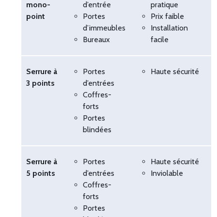
mono-
d’entrée
pratique
point
Portes
Prix faible
d’immeubles
Installation
Bureaux
facile
Serrure à
Portes
Haute sécurité
B
3 points
d’entrées
Coffres-
forts
Portes
blindées
Serrure à
Portes
Haute sécurité
T
5 points
d’entrées
Inviolable
b
Coffres-
forts
Portes