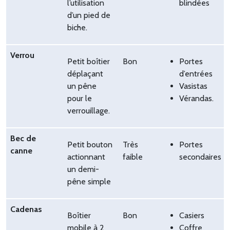
l’utilisation
blindées
d’un pied de
biche.
Verrou
Petit boîtier
Bon
Portes
déplaçant
d’entrées
un pêne
Vasistas
pour le
Vérandas.
verrouillage.
Bec de
Petit bouton
Très
Portes
canne
actionnant
faible
secondaires
un demi-
pêne simple
Cadenas
Boîtier
Bon
Casiers
mobile à 2
Coffre