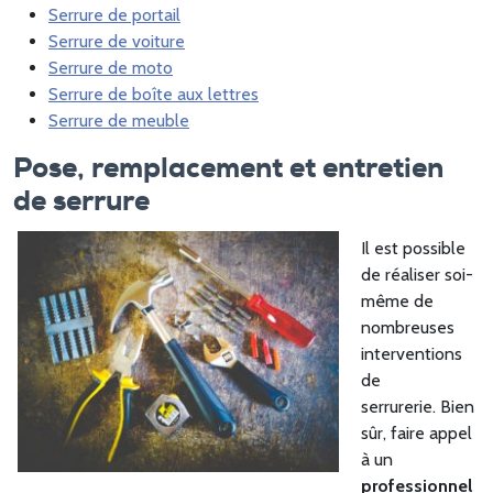
Serrure de portail
Serrure de voiture
Serrure de moto
Serrure de boîte aux lettres
Serrure de meuble
Pose, remplacement et entretien
de serrure
Il est possible
de réaliser soi-
même de
nombreuses
interventions
de
serrurerie. Bien
sûr, faire appel
à un
professionnel