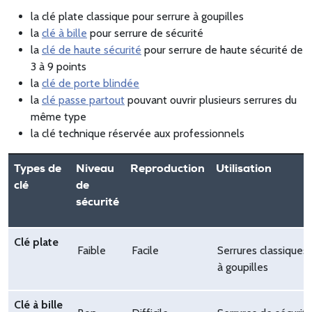
la clé plate classique pour serrure à goupilles
la
clé à bille
pour serrure de sécurité
la
clé de haute sécurité
pour serrure de haute sécurité de
3 à 9 points
la
clé de porte blindée
la
clé passe partout
pouvant ouvrir plusieurs serrures du
même type
la clé technique réservée aux professionnels
Types de
Niveau
Reproduction
Utilisation
clé
de
sécurité
Clé plate
Faible
Facile
Serrures classiques
à goupilles
Clé à bille