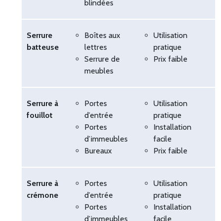
blindées
Serrure
Boîtes aux
Utilisation
F
batteuse
lettres
pratique
Serrure de
Prix faible
meubles
Serrure à
Portes
Utilisation
M
fouillot
d’entrée
pratique
Portes
Installation
d’immeubles
facile
Bureaux
Prix faible
Serrure à
Portes
Utilisation
M
crémone
d’entrée
pratique
Portes
Installation
d’immeubles
facile