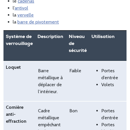
le
cadenas
l’
antivol
la
vervelle
la
barre de pivotement
Système de
Description
Niveau
Utilisation
verrouillage
de
sécurité
Loquet
Barre
Faible
Portes
métallique à
d’entrée
déplacer de
Volets
l’intérieur.
Cornière
Cadre
Bon
Portes
anti-
métallique
d’entrée
effraction
empêchant
Portes