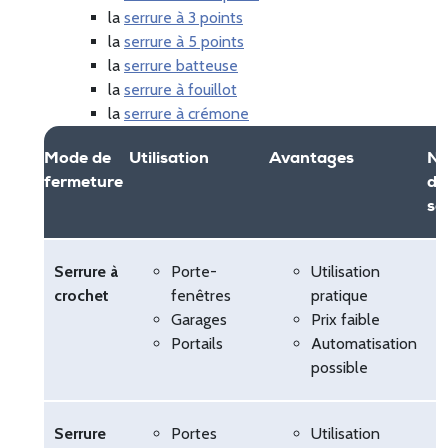
la
serrure à 3 points
la
serrure à 5 points
la
serrure batteuse
la
serrure à fouillot
la
serrure à crémone
Mode de
Utilisation
Avantages
Ni
fermeture
de
sé
Serrure à
Porte-
Utilisation
F
crochet
fenêtres
pratique
Garages
Prix faible
Portails
Automatisation
possible
Serrure
Portes
Utilisation
M